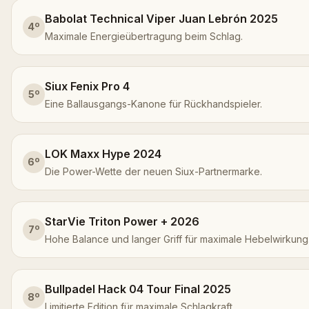
Babolat Technical Viper Juan Lebrón 2025
4
º
Maximale Energieübertragung beim Schlag.
Siux Fenix Pro 4
5
º
Eine Ballausgangs-Kanone für Rückhandspieler.
LOK Maxx Hype 2024
6
º
Die Power-Wette der neuen Siux-Partnermarke.
StarVie Triton Power + 2026
7
º
Hohe Balance und langer Griff für maximale Hebelwirkung
Bullpadel Hack 04 Tour Final 2025
8
º
Limitierte Edition für maximale Schlagkraft.