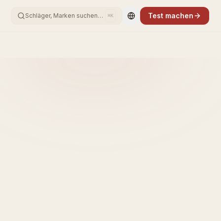
Test machen
Schläger, Marken suchen…
⌘K
Change language