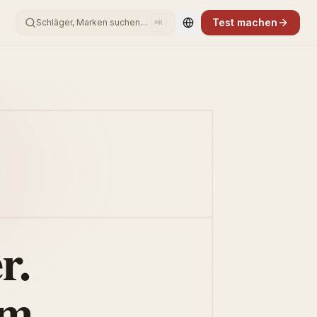
Test machen
Schläger, Marken suchen…
⌘K
Change language
r.
um