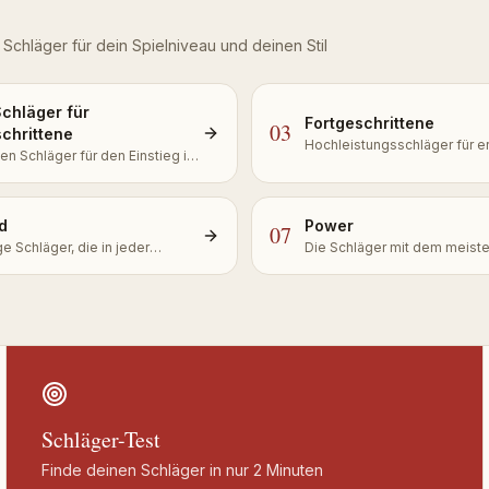
Schläger für dein Spielniveau und deinen Stil
Schläger für
Fortgeschrittene
03
schrittene
Hochleistungsschläger für e
len Schläger für den Einstieg ins
Spieler mit Lust auf Power
t Komfort und maximaler
e
d
Power
07
ge Schläger, die in jeder
Die Schläger mit dem meiste
ation gut funktionieren
Spieler, die am Netz domini
Schläger-Test
Finde deinen Schläger in nur 2 Minuten