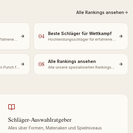
Alle Rankings ansehen
Beste Schläger für Wettkampf
04
rfahrene
Hochleistungsschläger für erfahrene
Spieler mit Lust auf Power
Alle Rankings ansehen
08
n Punch für
Alle unsere spezialisierten Rankings
eren
einsehen
Schläger-Auswahlratgeber
Alles über Formen, Materialien und Spielniveaus