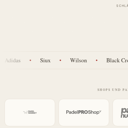
SCHL
das
Siux
Wilson
Black Crown
SHOPS UND P