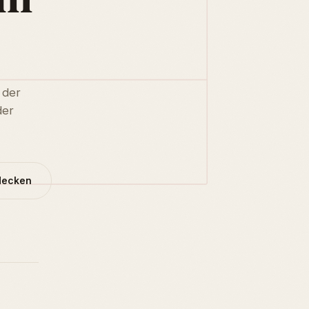
 der
der
decken