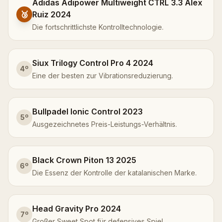
Adidas Adipower Multiweight CTRL 3.3 Alex
🥉
Ruiz 2024
Die fortschrittlichste Kontrolltechnologie.
Siux Trilogy Control Pro 4 2024
4
º
Eine der besten zur Vibrationsreduzierung.
Bullpadel Ionic Control 2023
5
º
Ausgezeichnetes Preis-Leistungs-Verhältnis.
Black Crown Piton 13 2025
6
º
Die Essenz der Kontrolle der katalanischen Marke.
Head Gravity Pro 2024
7
º
Großer Sweet Spot für defensives Spiel.