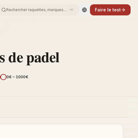
Faire le test
Rechercher raquettes, marques…
⌘K
Change language
s de padel
0
€ –
1000
€