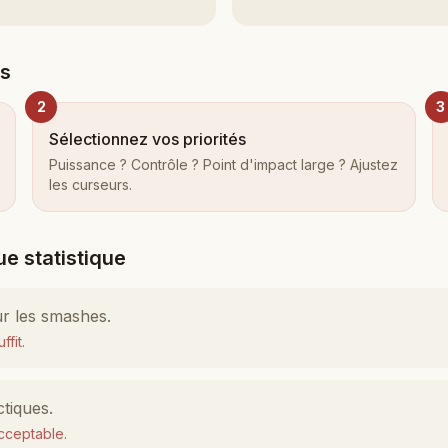
es
2
3
Sélectionnez vos priorités
Puissance ? Contrôle ? Point d'impact large ? Ajustez
les curseurs.
ue statistique
ur les smashes.
fit.
ctiques.
acceptable.