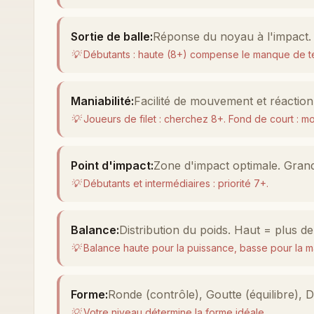
Sortie de balle
:
Réponse du noyau à l'impact.
💡
Débutants : haute (8+) compense le manque de t
Maniabilité
:
Facilité de mouvement et réaction 
💡
Joueurs de filet : cherchez 8+. Fond de court : moi
Point d'impact
:
Zone d'impact optimale. Grand
💡
Débutants et intermédiaires : priorité 7+.
Balance
:
Distribution du poids. Haut = plus d
💡
Balance haute pour la puissance, basse pour la ma
Forme
:
Ronde (contrôle), Goutte (équilibre), 
💡
Votre niveau détermine la forme idéale.