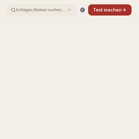
Test machen
Schläger, Marken suchen…
⌘K
Change language