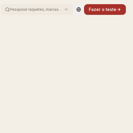
Fazer o teste
Pesquisar raquetes, marcas…
⌘K
Change language