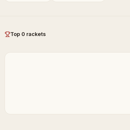
Top
0
rackets