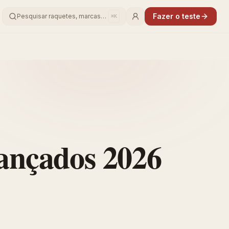
Fazer o teste
Pesquisar raquetes, marcas…
⌘K
vançados 2026