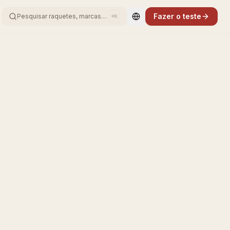
Fazer o teste
Pesquisar raquetes, marcas…
⌘K
Change language