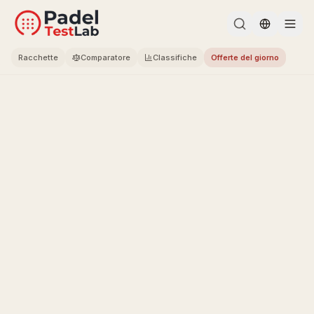
Change l
Racchette
Comparatore
Classifiche
Offerte del giorno