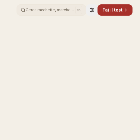
Fai il test
Cerca racchette, marche…
⌘K
Change language