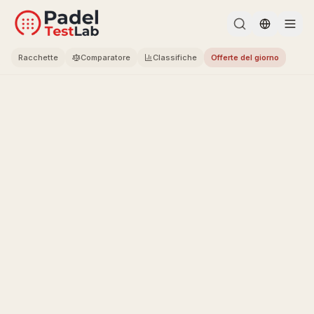
Change l
Racchette
Comparatore
Classifiche
Offerte del giorno