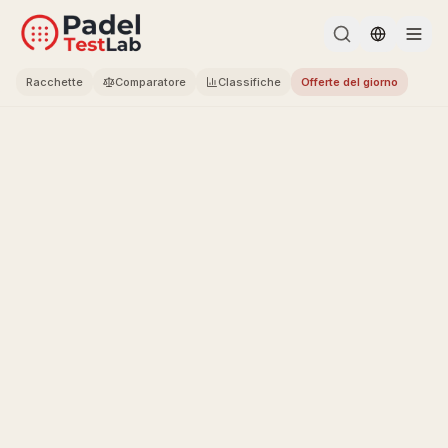
Change l
Racchette
Comparatore
Classifiche
Offerte del giorno