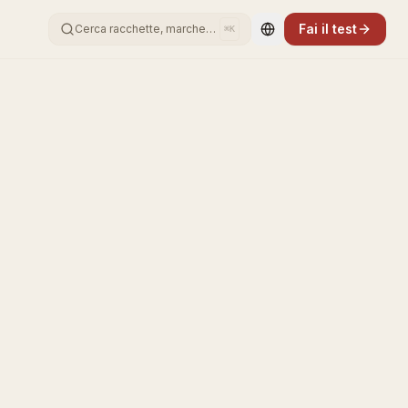
Fai il test
Cerca racchette, marche…
⌘K
Change language