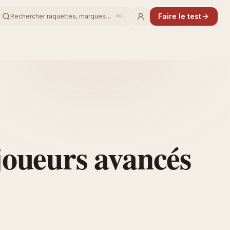
Faire le test
Rechercher raquettes, marques…
⌘K
joueurs avancés