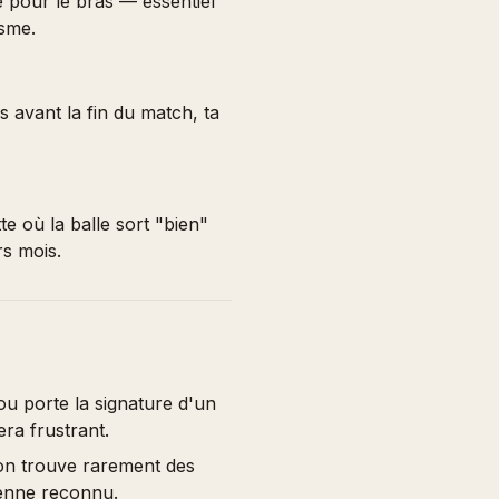
re pour le bras — essentiel
asme.
s avant la fin du match, ta
te où la balle sort "bien"
rs mois.
u porte la signature d'un
ra frustrant.
n trouve rarement des
enne reconnu.