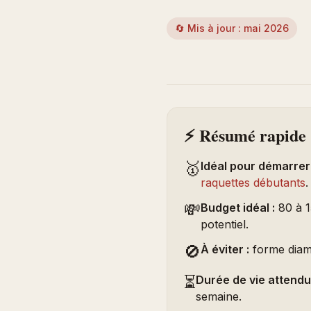
🔄 Mis à jour : mai 2026
⚡ Résumé rapide
🥇
Idéal pour démarrer 
raquettes débutants
.
💸
Budget idéal :
80 à 1
potentiel.
🚫
À éviter :
forme diama
⏳
Durée de vie attendu
semaine.