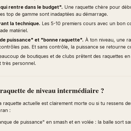
qui rentre dans le budget".
Une raquette chère pour début
 des top de gamme sont inadaptées au démarrage.
vant la technique.
Les 5-10 premiers cours avec un bon co
ade matériel.
e puissance" et "bonne raquette".
À ton niveau, une raq
ontrôles pas. Et sans contrôle, la puissance se retourne co
aucoup de boutiques et de clubs prêtent des raquettes en d
t très personnel.
raquette de niveau intermédiaire ?
a raquette actuelle est clairement morte ou si tu ressens de
ran :
anque de puissance" en smash et en volée : la balle sort