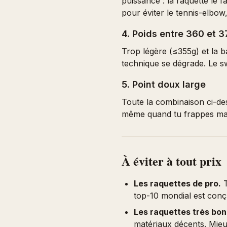
puissance : la raquette le f
pour éviter le tennis-elbo
4. Poids entre 360 et
Trop légère (≤355g) et la ba
technique se dégrade. Le s
5. Point doux large
Toute la combinaison ci-des
même quand tu frappes mal. 
À éviter à tout prix
Les raquettes de pro.
T
top-10 mondial est conç
Les raquettes très bo
matériaux décents. Mi