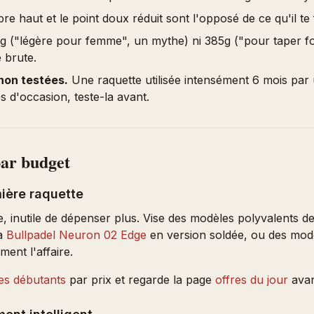
bre haut et le point doux réduit sont l'opposé de ce qu'il te 
 ("légère pour femme", un mythe) ni 385g ("pour taper fort
e brute.
non testées.
Une raquette utilisée intensément 6 mois par u
es d'occasion, teste-la avant.
ar budget
mière raquette
, inutile de dépenser plus. Vise des modèles polyvalents
La
Bullpadel Neuron 02 Edge
en version soldée, ou des modè
ment l'affaire.
es débutants
par prix et regarde la page
offres du jour
avan