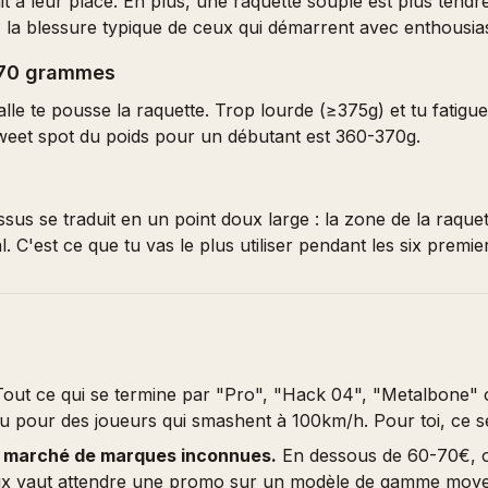
ait à leur place. En plus, une raquette souple est plus tend
w, la blessure typique de ceux qui démarrent avec enthousi
 370 grammes
lle te pousse la raquette. Trop lourde (≥375g) et tu fatigue
weet spot du poids pour un débutant est 360-370g.
sus se traduit en un point doux large : la zone de la raquet
C'est ce que tu vas le plus utiliser pendant les six premie
out ce qui se termine par "Pro", "Hack 04", "Metalbone" o
u pour des joueurs qui smashent à 100km/h. Pour toi, ce se
n marché de marques inconnues.
En dessous de 60-70€, o
eux vaut attendre une promo sur un modèle de gamme moy