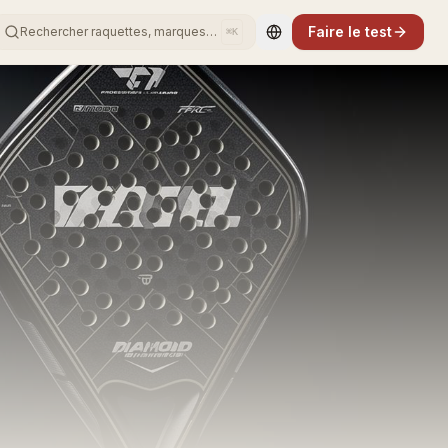
Faire le test
Rechercher raquettes, marques…
⌘K
Change language