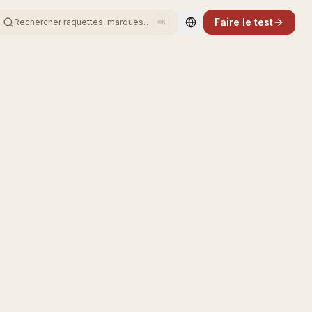
Faire le test
Rechercher raquettes, marques…
⌘K
Change language