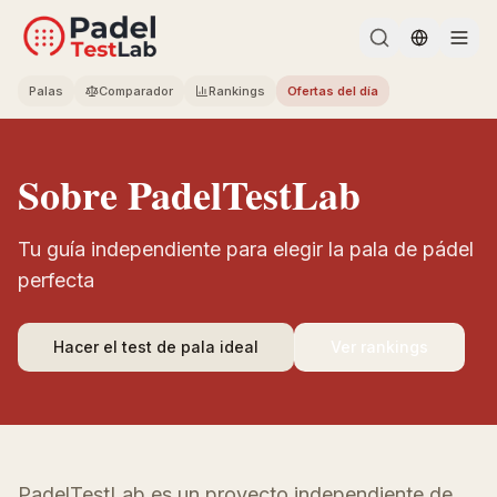
Change l
Palas
Comparador
Rankings
Ofertas del día
Sobre PadelTestLab
Tu guía independiente para elegir la pala de pádel
perfecta
Hacer el test de pala ideal
Ver rankings
PadelTestLab es un proyecto independiente de