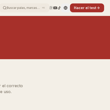
Hacer el test
Buscar palas, marcas…
⌘K
Change language
r el correcto
de uso.